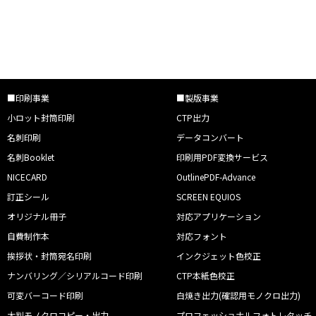
■印刷事業
■製版事業
小ロット封筒印刷
CTP出力
名刺印刷
データコンバート
名刺Booklet
印刷用PDF変換サービス
NICECARD
OutlinePDF-Advance
訂正シール
SCREEN EQUIOS
オリジナル冊子
対応アプリケーション
自費制作本
対応フォント
挨拶状・封筒宛名印刷
インクジェット色校正
ナンバリング／シリアルコード印刷
CTP本紙色校正
可変バーコード印刷
白焼き出力(確認用モノクロ出力)
大判モノクロコピー・出力
プロフェッショナルフォトレタッチ