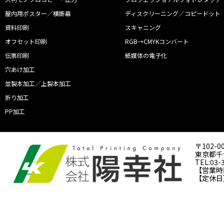
屋内用ポスター／横断幕
ディスクリーニング／コピードット
資料印刷
スキャニング
オフセット印刷
RGB→CMYKコンバート
伝票印刷
紙媒体の電子化
穴あけ加工
並製本加工／上製本加工
折り加工
PP加工
〒102-0
東京都千代
TEL:03-
【営業時間】
【定休日