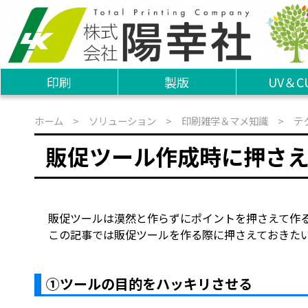
印刷
製版
UV＆C
ホーム
>
ソリューション
>
印刷雑学＆マメ知識
>
テ
販促ツール作成時に押さ
販促ツールは漠然と作らずにポイントを押さえて作
この記事では販促ツールを作る際に押さえておきたい
①ツールの目的をハッキリさせる