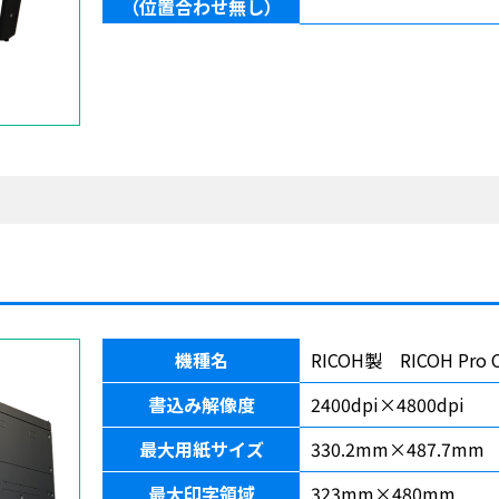
（位置合わせ無し）
機種名
RICOH製 RICOH Pro 
書込み解像度
2400dpi×4800dpi
最大用紙サイズ
330.2mm×487.7mm
最大印字領域
323mm×480mm