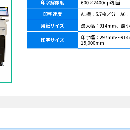
印字解像度
600×2400dpi相当
印字速度
A1横：5.7枚／分 A0：
用紙サイズ
最大幅：914mm、最小
印字幅：297mm〜914
印字サイズ
15,000mm