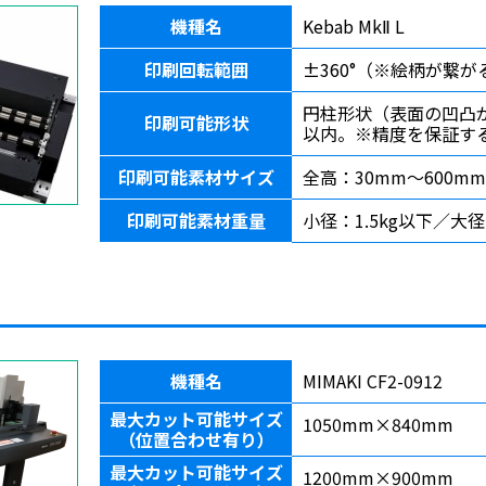
機種名
Kebab MkⅡ L
印刷回転範囲
±360°（※絵柄が繋が
円柱形状（表面の凹凸が
印刷可能形状
以内。※精度を保証す
印刷可能素材サイズ
全高：30mm〜600mm
印刷可能素材重量
小径：1.5kg以下／大径
機種名
MIMAKI CF2-0912
最大カット可能サイズ
1050mm×840mm
（位置合わせ有り）
最大カット可能サイズ
1200mm×900mm