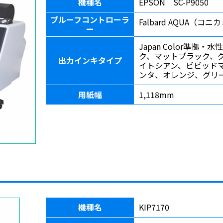
機種名
EPSON SC-P9050
プルーフコントローラ
Falbard AQUA（コ
ー
Japan Color準拠
ク、マットブラック、
出力インキタイプ
イトシアン、ビビッド
ンタ、オレンジ、グリ
用紙幅
1,118mm
機種名
KIP7170