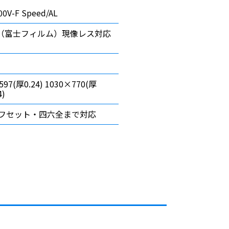
00V-F Speed/AL
P-F（富士フィルム）現像レス対応
597(厚0.24) 1030×770(厚
4)
オフセット・四六全まで対応