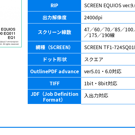
RIP
SCREEN EQUIOS ver.
出力解像度
2400dpi
47／60／70／85／100
スクリーン線数
／175／190線
網種（SCREEN）
SCREEN TF1-724SQ0
ドット形状
スクエア
OutlinePDF advance
ver5.01・6.0対応
TIFF
1bit・8bit対応
JDF（Job Definition
入出力対応
Format）