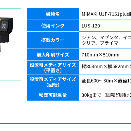
機種名
MIMAKI UJF-7151plus
使用インク
LUS-120
シアン、マゼンタ、イ
搭載カラー
クリア、プライマー
最大印刷サイズ
710mm×510mm
設置可メディアサイズ
縦808mm×横582mm
（平置き）
設置可メディアサイズ
全長600〜30m×直径1
（回転）
積載可能重量
30kgまで（回転印刷は