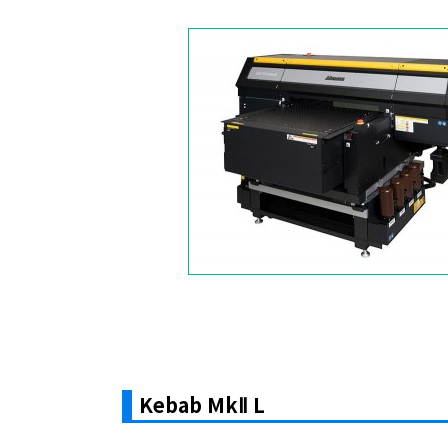
Kebab MkⅡ L