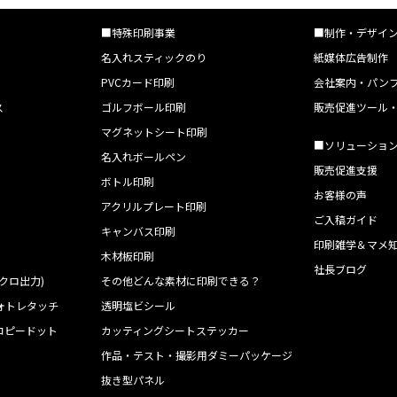
■特殊印刷事業
■制作・デザイ
名入れスティックのり
紙媒体広告制作
PVCカード印刷
会社案内・パン
ス
ゴルフボール印刷
販売促進ツール
マグネットシート印刷
■ソリューショ
名入れボールペン
販売促進支援
ボトル印刷
お客様の声
アクリルプレート印刷
ご入稿ガイド
キャンバス印刷
印刷雑学＆マメ
木材板印刷
社長ブログ
クロ出力)
その他どんな素材に印刷できる？
ォトレタッチ
透明塩ビシール
コピードット
カッティングシートステッカー
作品・テスト・撮影用ダミーパッケージ
ト
抜き型パネル