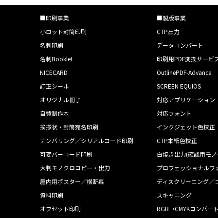
■印刷事業
■製版事業
小ロット封筒印刷
CTP出力
名刺印刷
データコンバート
名刺Booklet
印刷用PDF変換サービ
NICECARD
OutlinePDF-Advance
訂正シール
SCREEN EQUIOS
オリジナル冊子
対応アプリケーション
自費制作本
対応フォント
挨拶状・封筒宛名印刷
インクジェット色校正
ナンバリング／シリアルコード印刷
CTP本紙色校正
可変バーコード印刷
白焼き出力(確認用モノ
大判モノクロコピー・出力
プロフェッショナルフ
屋内用ポスター／横断幕
ディスクリーニング／
資料印刷
スキャニング
オフセット印刷
RGB→CMYKコンバー