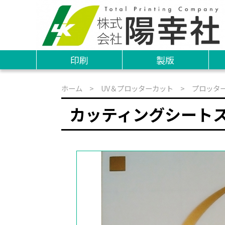
印刷
製版
ホーム
>
UV＆プロッターカット
>
プロッタ
カッティングシート