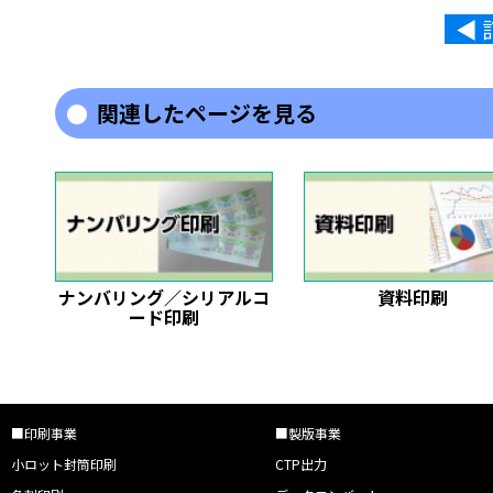
◀︎
関連したページを見る
ナンバリング／シリアルコ
資料印刷
ード印刷
■印刷事業
■製版事業
小ロット封筒印刷
CTP出力