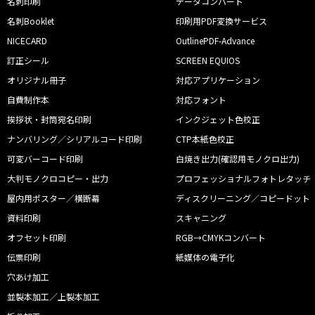
名刺印刷
データコンバート
名刺Booklet
印刷用PDF変換サービス
NICECARD
OutlinePDF-Advance
訂正シール
SCREEN EQUIOS
オリジナル冊子
対応アプリケーション
自費制作本
対応フォント
挨拶状・封筒宛名印刷
インクジェット色校正
ナンバリング／シリアルコード印刷
CTP本紙色校正
可変バーコード印刷
白焼き出力(確認用モノクロ出力)
大判モノクロコピー・出力
プロフェッショナルフォトレタッチ
屋内用ポスター／横断幕
ディスクリーニング／コピードット
資料印刷
スキャニング
オフセット印刷
RGB→CMYKコンバート
伝票印刷
紙媒体の電子化
穴あけ加工
並製本加工／上製本加工