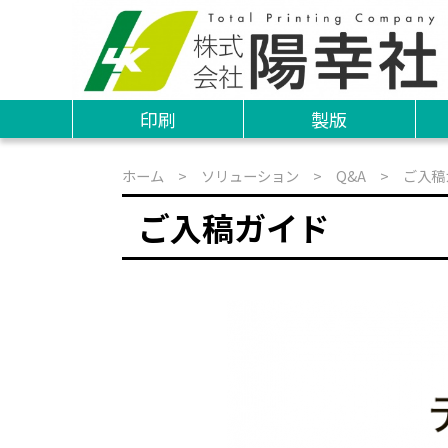
印刷
製版
ホーム
>
ソリューション
>
Q&A
> ご入稿
ご入稿ガイド