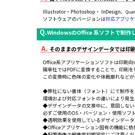
Illustrator・Photoshop・ InDesign、
Quar
ソフトウェアのバージョンは
対応アプリケ
WindowsのOffice 系ソフト
そのままのデザインデータでは印
Office系アプリケーションソフトは印
陽幸社ではPDFに変換することで、印刷を
この変換時に色味の変化や体裁崩れなどが
◆弊社にない書体（フォント）にて制作を
環境および対応フォントの違いにより発生
◆デザインデータの文章中に、意図しない
必ずご使用のOS・バージョン・使用ソフ
◆透明効果を使用しているデザインデータ
◆Officeアプリケーション固有の機能
◆配置画像の解像度初期設定にご注意くだ