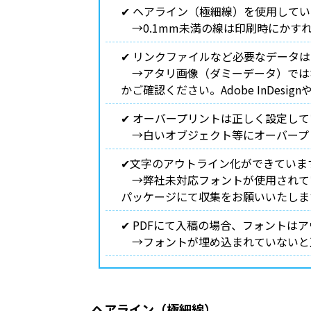
✔︎ ヘアライン（極細線）を使用して
→0.1mm未満の線は印刷時にかす
✔︎ リンクファイルなど必要なデータ
→アタリ画像（ダミーデータ）では
かご確認ください。Adobe InDes
✔︎ オーバープリントは正しく設定
→白いオブジェクト等にオーバープ
✔︎文字のアウトライン化ができてい
→弊社未対応フォントが使用されていると文
パッケージにて収集をお願いいたしま
✔︎ PDFにて入稿の場合、フォント
→フォントが埋め込まれていないと
ヘアライン（極細線）