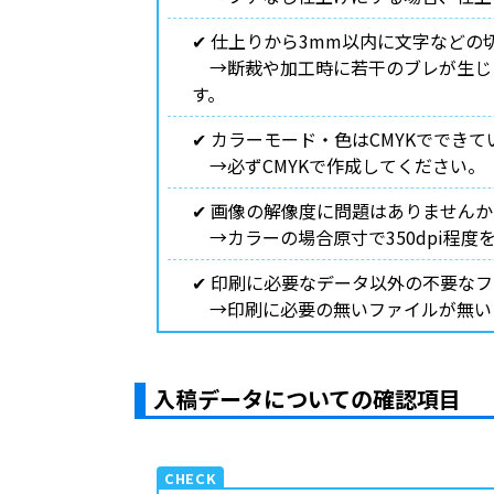
✔︎ 仕上りから3mm以内に文字など
→断裁や加工時に若干のブレが生じ
す。
✔︎ カラーモード・色はCMYKででき
→必ずCMYKで作成してください。
✔︎ 画像の解像度に問題はありません
→カラーの場合原寸で350dpi程度
✔︎ 印刷に必要なデータ以外の不要な
→印刷に必要の無いファイルが無いよ
入稿データについての確認項目