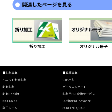
関連したページを見る
折り加工
オリジナル冊子
■印刷事業
■製版事業
小ロット封筒印刷
CTP出力
名刺印刷
データコンバート
名刺Booklet
印刷用PDF変換サービス
NICECARD
OutlinePDF-Advance
訂正シール
SCREEN EQUIOS