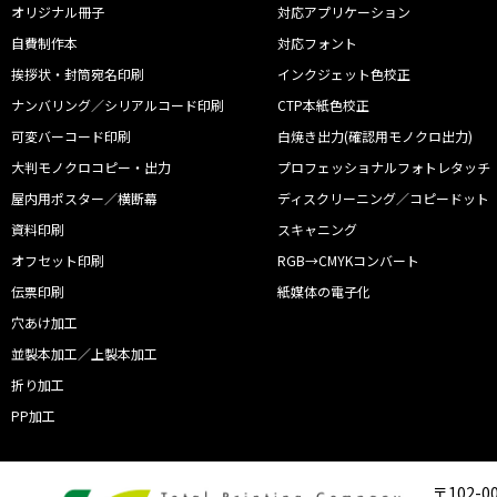
オリジナル冊子
対応アプリケーション
自費制作本
対応フォント
挨拶状・封筒宛名印刷
インクジェット色校正
ナンバリング／シリアルコード印刷
CTP本紙色校正
可変バーコード印刷
白焼き出力(確認用モノクロ出力)
大判モノクロコピー・出力
プロフェッショナルフォトレタッチ
屋内用ポスター／横断幕
ディスクリーニング／コピードット
資料印刷
スキャニング
オフセット印刷
RGB→CMYKコンバート
伝票印刷
紙媒体の電子化
穴あけ加工
並製本加工／上製本加工
折り加工
PP加工
〒102-0