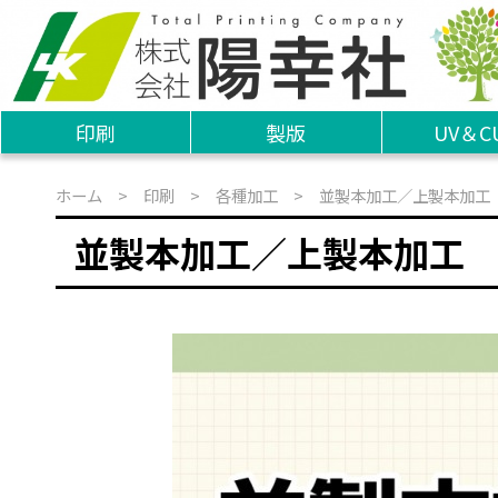
印刷
製版
UV＆C
ホーム
>
印刷
>
各種加工
> 並製本加工／上製本加工
並製本加工／上製本加工