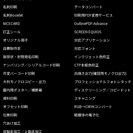
名刺印刷
データコンバート
名刺Booklet
印刷用PDF変換サービス
NICECARD
OutlinePDF-Advance
訂正シール
SCREEN EQUIOS
オリジナル冊子
対応アプリケーション
自費制作本
対応フォント
挨拶状・封筒宛名印刷
インクジェット色校正
ナンバリング／シリアルコード印刷
CTP本紙色校正
可変バーコード印刷
白焼き出力(確認用モノクロ出力)
大判モノクロコピー・出力
プロフェッショナルフォトレタッチ
屋内用ポスター／横断幕
ディスクリーニング／コピードット
資料印刷
スキャニング
オフセット印刷
RGB→CMYKコンバート
伝票印刷
紙媒体の電子化
穴あけ加工
並製本加工／上製本加工