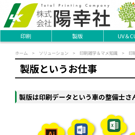
印刷
製版
UV＆C
ホーム
>
ソリューション
>
印刷雑学＆マメ知識
>
印
製版というお仕事
製版は印刷データという車の整備士さ