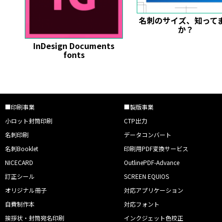
名刺のサイズ、知って
か？
InDesign Documents
fonts
■印刷事業
■製版事業
小ロット封筒印刷
CTP出力
名刺印刷
データコンバート
名刺Booklet
印刷用PDF変換サービス
NICECARD
OutlinePDF-Advance
訂正シール
SCREEN EQUIOS
オリジナル冊子
対応アプリケーション
自費制作本
対応フォント
挨拶状・封筒宛名印刷
インクジェット色校正