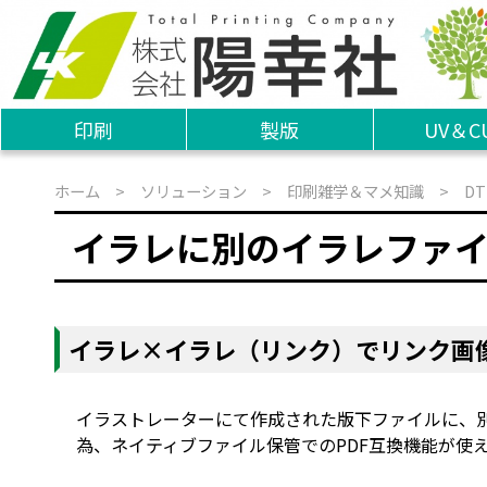
印刷
製版
UV＆C
ホーム
>
ソリューション
>
印刷雑学＆マメ知識
>
DT
イラレに別のイラレファ
イラレ×イラレ（リンク）でリンク画
イラストレーターにて作成された版下ファイルに、
為、ネイティブファイル保管でのPDF互換機能が使