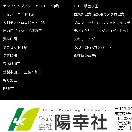
ナンバリング／シリアルコード印刷
CTP本紙色校正
可変バーコード印刷
白焼き出力(確認用モノクロ出力)
大判モノクロコピー・出力
プロフェッショナルフォトレタッチ
屋内用ポスター／横断幕
ディスクリーニング／コピードット
資料印刷
スキャニング
オフセット印刷
RGB→CMYKコンバート
伝票印刷
紙媒体の電子化
穴あけ加工
並製本加工／上製本加工
折り加工
PP加工
〒102-0
東京都千代
TEL:03-
【営業時間】
【定休日