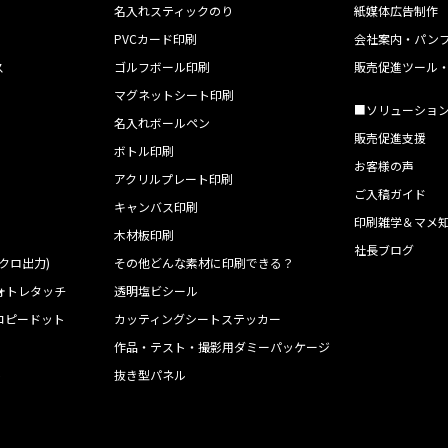
名入れスティックのり
紙媒体広告制作
PVCカード印刷
会社案内・パン
ス
ゴルフボール印刷
販売促進ツール
マグネットシート印刷
■ソリューショ
名入れボールペン
販売促進支援
ボトル印刷
お客様の声
アクリルプレート印刷
ご入稿ガイド
キャンバス印刷
印刷雑学＆マメ
木材板印刷
社長ブログ
クロ出力)
その他どんな素材に印刷できる？
ォトレタッチ
透明塩ビシール
コピードット
カッティングシートステッカー
作品・テスト・撮影用ダミーパッケージ
ト
抜き型パネル