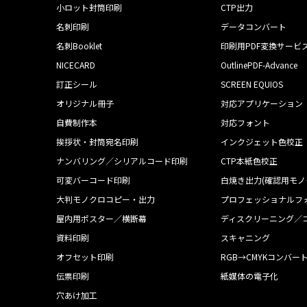
小ロット封筒印刷
CTP出力
名刺印刷
データコンバート
名刺Booklet
印刷用PDF変換サービ
NICECARD
OutlinePDF-Advance
訂正シール
SCREEN EQUIOS
オリジナル冊子
対応アプリケーション
自費制作本
対応フォント
挨拶状・封筒宛名印刷
インクジェット色校正
ナンバリング／シリアルコード印刷
CTP本紙色校正
可変バーコード印刷
白焼き出力(確認用モノ
大判モノクロコピー・出力
プロフェッショナルフ
屋内用ポスター／横断幕
ディスクリーニング／
資料印刷
スキャニング
オフセット印刷
RGB→CMYKコンバー
伝票印刷
紙媒体の電子化
穴あけ加工