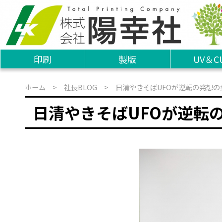
印刷
製版
UV＆C
ホーム
>
社長BLOG
> 日清やきそばUFOが逆転の発想の
日清やきそばUFOが逆転