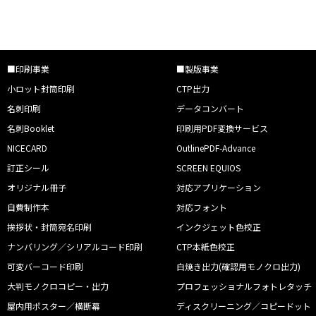
■印刷事業
■製版事業
小ロット封筒印刷
CTP出力
名刺印刷
データコンバート
名刺Booklet
印刷用PDF変換サービス
NICECARD
OutlinePDF-Advance
訂正シール
SCREEN EQUIOS
オリジナル冊子
対応アプリケーション
自費制作本
対応フォント
挨拶状・封筒宛名印刷
インクジェット色校正
ナンバリング／シリアルコード印刷
CTP本紙色校正
可変バーコード印刷
白焼き出力(確認用モノクロ出力)
大判モノクロコピー・出力
プロフェッショナルフォトレタッチ
屋内用ポスター／横断幕
ディスクリーニング／コピードット