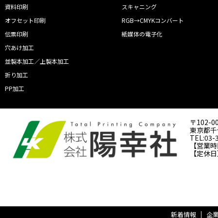
資料印刷
スキャニング
オフセット印刷
RGB→CMYKコンバート
伝票印刷
紙媒体の電子化
穴あけ加工
並製本加工／上製本加工
折り加工
PP加工
〒102-0
東京都千代
TEL:03-
【営業時間】
【定休日
新着情報
企