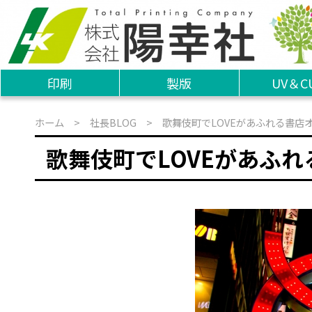
印刷
製版
UV＆C
ホーム
>
社長BLOG
> 歌舞伎町でLOVEがあふれる書店
歌舞伎町でLOVEがあふ