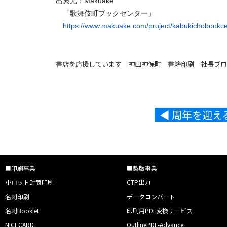
出典元：Makuake
「歌舞伎町ブックセンター」
https://www.makuake.com/
project/kabukichobookce
書店を応援しています 神田神保町 書籍印刷 社長ブロ
◀︎ 周年を迎
■印刷事業
■製版事業
小ロット封筒印刷
CTP出力
名刺印刷
データコンバート
名刺Booklet
印刷用PDF変換サービス
NICECARD
OutlinePDF-Advance