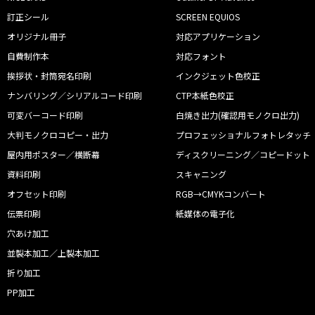
訂正シール
SCREEN EQUIOS
オリジナル冊子
対応アプリケーション
自費制作本
対応フォント
挨拶状・封筒宛名印刷
インクジェット色校正
ナンバリング／シリアルコード印刷
CTP本紙色校正
可変バーコード印刷
白焼き出力(確認用モノクロ出力)
大判モノクロコピー・出力
プロフェッショナルフォトレタッチ
屋内用ポスター／横断幕
ディスクリーニング／コピードット
資料印刷
スキャニング
オフセット印刷
RGB→CMYKコンバート
伝票印刷
紙媒体の電子化
穴あけ加工
並製本加工／上製本加工
折り加工
PP加工