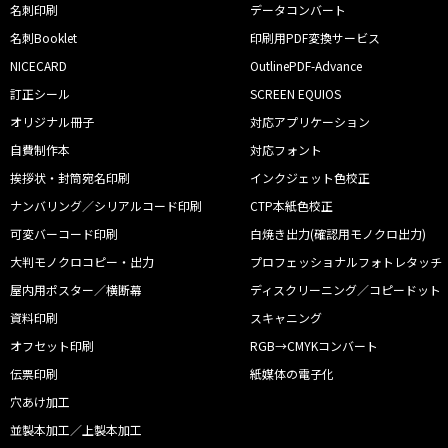
名刺印刷
データコンバート
名刺Booklet
印刷用PDF変換サービス
NICECARD
OutlinePDF-Advance
訂正シール
SCREEN EQUIOS
オリジナル冊子
対応アプリケーション
自費制作本
対応フォント
挨拶状・封筒宛名印刷
インクジェット色校正
ナンバリング／シリアルコード印刷
CTP本紙色校正
可変バーコード印刷
白焼き出力(確認用モノクロ出力)
大判モノクロコピー・出力
プロフェッショナルフォトレタッチ
屋内用ポスター／横断幕
ディスクリーニング／コピードット
資料印刷
スキャニング
オフセット印刷
RGB→CMYKコンバート
伝票印刷
紙媒体の電子化
穴あけ加工
並製本加工／上製本加工