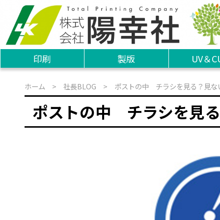
印刷
製版
UV＆C
ホーム
>
社長BLOG
> ポストの中 チラシを見る？見な
ポストの中 チラシを見