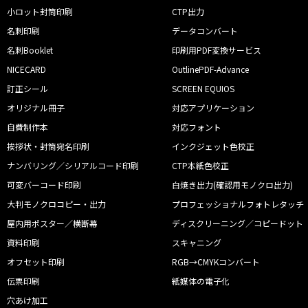
小ロット封筒印刷
CTP出力
名刺印刷
データコンバート
名刺Booklet
印刷用PDF変換サービス
NICECARD
OutlinePDF-Advance
訂正シール
SCREEN EQUIOS
オリジナル冊子
対応アプリケーション
自費制作本
対応フォント
挨拶状・封筒宛名印刷
インクジェット色校正
ナンバリング／シリアルコード印刷
CTP本紙色校正
可変バーコード印刷
白焼き出力(確認用モノクロ出力)
大判モノクロコピー・出力
プロフェッショナルフォトレタッチ
屋内用ポスター／横断幕
ディスクリーニング／コピードット
資料印刷
スキャニング
オフセット印刷
RGB→CMYKコンバート
伝票印刷
紙媒体の電子化
穴あけ加工