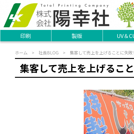
印刷
製版
UV＆C
ホーム
>
社長BLOG
> 集客して売上を上げることに失敗
集客して売上を上げるこ