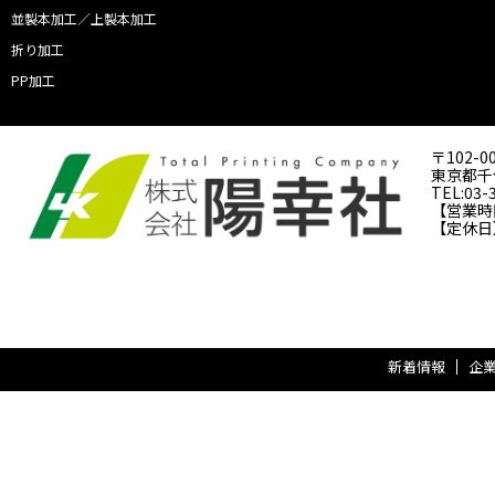
並製本加工／上製本加工
折り加工
PP加工
〒102-0
東京都千代
TEL:03-
【営業時間】
【定休日
新着情報
企