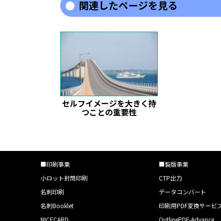
関連したページを見る
セルフイメージを大きく持
つことの重要性
■印刷事業
■製版事業
小ロット封筒印刷
CTP出力
名刺印刷
データコンバート
名刺Booklet
印刷用PDF変換サービ
NICECARD
OutlinePDF-Advance