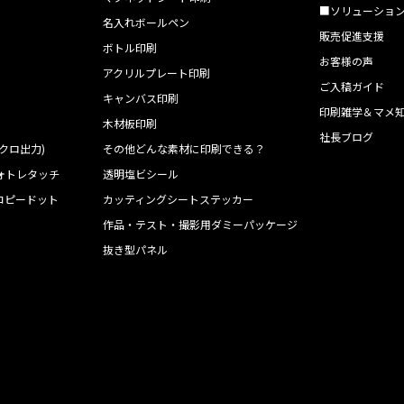
■ソリューショ
名入れボールペン
販売促進支援
ボトル印刷
お客様の声
アクリルプレート印刷
ご入稿ガイド
キャンバス印刷
印刷雑学＆マメ
木材板印刷
社長ブログ
クロ出力)
その他どんな素材に印刷できる？
ォトレタッチ
透明塩ビシール
コピードット
カッティングシートステッカー
作品・テスト・撮影用ダミーパッケージ
ト
抜き型パネル