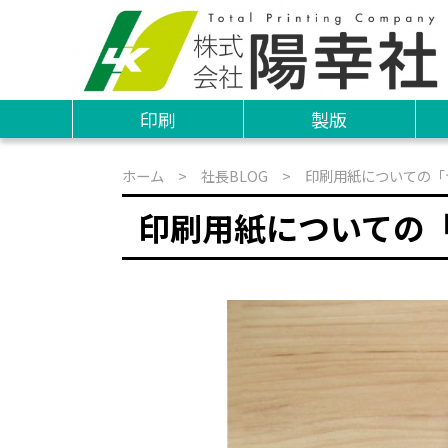
印刷
製版
ホーム
>
社長BLOG
> 印刷用紙についての「
印刷用紙についての