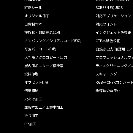
訂正シール
SCREEN EQUIOS
オリジナル冊子
対応アプリケーション
自費制作本
対応フォント
挨拶状・封筒宛名印刷
インクジェット色校正
ナンバリング／シリアルコード印刷
CTP本紙色校正
可変バーコード印刷
白焼き出力(確認用モノ
大判モノクロコピー・出力
プロフェッショナルフ
屋内用ポスター／横断幕
ディスクリーニング／
資料印刷
スキャニング
オフセット印刷
RGB→CMYKコンバー
伝票印刷
紙媒体の電子化
穴あけ加工
並製本加工／上製本加工
折り加工
PP加工