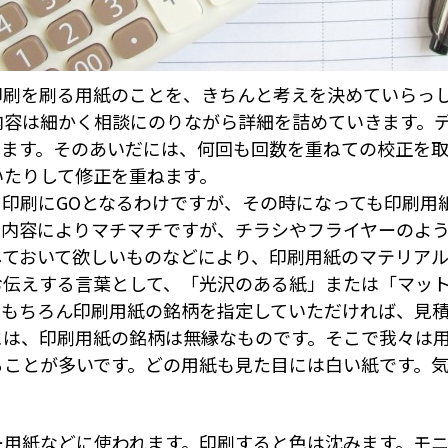
印刷を刷る用紙のことを、きちんと考えを決めていらっ
内容は細かく相談にのりながら詳細を詰めていきます。
きます。そのあいだには、何回も回数を重ねての校正を
いたりして修正を重ねます。
印刷にGOとなるわけですが、その時になっても印刷用
の内容によりマチマチですが、チラシやフライヤーのよ
しておいて欲しいものなどにより、印刷用紙のマテリアル
伝えする言葉として、「光沢のある紙」または「マット
。もちろん印刷用紙の銘柄を指定していただければ、見
には、印刷用紙の銘柄は無縁なものです。そこで我々は
ることが多いです。どの用紙も見た目には白い紙です。
ー用紙などに使われます。印刷すると色は沈みます。モ