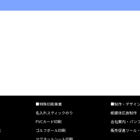
■特殊印刷事業
■制作・デザイ
名入れスティックのり
紙媒体広告制作
PVCカード印刷
会社案内・パン
ス
ゴルフボール印刷
販売促進ツール
マグネットシート印刷