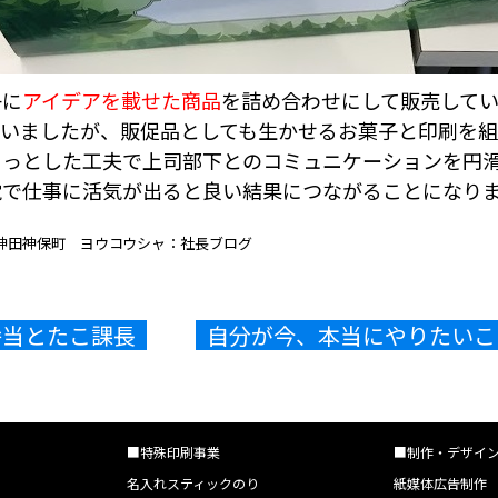
子に
アイデアを載せた商品
を詰め合わせにして販売して
らいましたが、販促品としても生かせるお菓子と印刷を
ょっとした工夫で上司部下とのコミュニケーションを円
覚で仕事に活気が出ると良い結果につながることになり
神田神保町 ヨウコウシャ：社長ブログ
弁当とたこ課長
自分が今、本当にやりたいこと
■特殊印刷事業
■制作・デザイ
名入れスティックのり
紙媒体広告制作