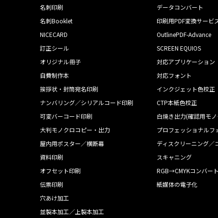
名刺印刷
データコンバート
名刺Booklet
印刷用PDF変換サービ
NICECARD
OutlinePDF-Advance
訂正シール
SCREEN EQUIOS
オリジナル冊子
対応アプリケーション
自費制作本
対応フォント
挨拶状・封筒宛名印刷
インクジェット色校正
ナンバリング／シリアルコード印刷
CTP本紙色校正
可変バーコード印刷
白焼き出力(確認用モノ
大判モノクロコピー・出力
プロフェッショナルフ
屋内用ポスター／横断幕
ディスクリーニング／
資料印刷
スキャニング
オフセット印刷
RGB→CMYKコンバー
伝票印刷
紙媒体の電子化
穴あけ加工
並製本加工／上製本加工