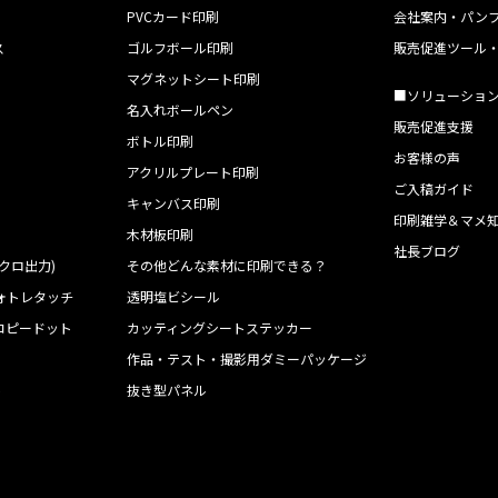
PVCカード印刷
会社案内・パン
ス
ゴルフボール印刷
販売促進ツール
マグネットシート印刷
■ソリューショ
名入れボールペン
販売促進支援
ボトル印刷
お客様の声
アクリルプレート印刷
ご入稿ガイド
キャンバス印刷
印刷雑学＆マメ
木材板印刷
社長ブログ
クロ出力)
その他どんな素材に印刷できる？
ォトレタッチ
透明塩ビシール
コピードット
カッティングシートステッカー
作品・テスト・撮影用ダミーパッケージ
ト
抜き型パネル