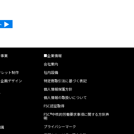
▶︎
ン事業
■企業情報
会社案内
フレット制作
社内設備
・企画デザイン
特定商取引法に基づく表記
個人情報保護方針
ン
個人情報の取扱いについて
FSC認証取得
FSC®中核的労働要求事項に関する方針声
明
プライバシーマーク
知識