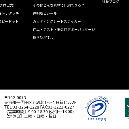
社長ブログ
クロ出力)
その他どんな素材に印刷できる？
ォトレタッチ
透明塩ビシール
コピードット
カッティングシートステッカー
作品・テスト・撮影用ダミーパッケージ
ト
抜き型パネル
〒102-0073
東京都千代田区九段北1-6-4 日新ビル2F
TEL:03-3264-1228 FAX:03-3221-0227
【営業時間】9:00-18:30 (受付〜18:00)
【定休日】土曜・日曜・祝日