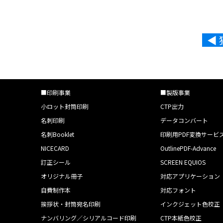
◀
■印刷事業
■製版事業
小ロット封筒印刷
CTP出力
名刺印刷
データコンバート
名刺Booklet
印刷用PDF変換サービ
NICECARD
OutlinePDF-Advance
訂正シール
SCREEN EQUIOS
オリジナル冊子
対応アプリケーション
自費制作本
対応フォント
挨拶状・封筒宛名印刷
インクジェット色校正
ナンバリング／シリアルコード印刷
CTP本紙色校正