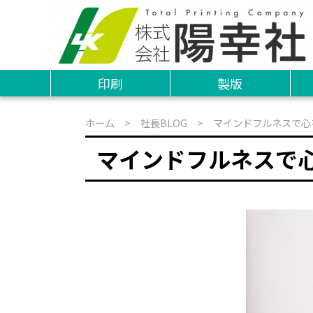
印刷
製版
ホーム
>
社長BLOG
> マインドフルネスで心
マインドフルネスで