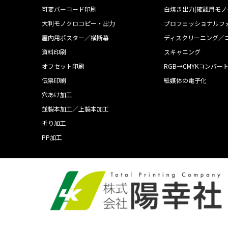
可変バーコード印刷
白焼き出力(確認用モノ
大判モノクロコピー・出力
プロフェッショナルフ
屋内用ポスター／横断幕
ディスクリーニング／
資料印刷
スキャニング
オフセット印刷
RGB→CMYKコンバー
伝票印刷
紙媒体の電子化
穴あけ加工
並製本加工／上製本加工
折り加工
PP加工