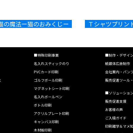
︎ 猫の魔法ー猫のおみくじー
Ｔシャツプリント 
■特殊印刷事業
■制作・デザイ
名入れスティックのり
紙媒体広告制作
PVCカード印刷
会社案内・パン
ス
ゴルフボール印刷
販売促進ツール
マグネットシート印刷
■ソリューショ
名入れボールペン
販売促進支援
ボトル印刷
お客様の声
アクリルプレート印刷
ご入稿ガイド
キャンバス印刷
印刷雑学＆マメ
木材板印刷