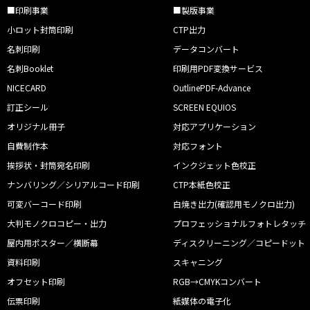
■印刷事業
■製版事業
小ロット封筒印刷
CTP出力
名刺印刷
データコンバート
名刺Booklet
印刷用PDF変換サービス
NICECARD
OutlinePDF-Advance
訂正シール
SCREEN EQUIOS
オリジナル冊子
対応アプリケーション
自費制作本
対応フォント
挨拶状・封筒宛名印刷
インクジェット色校正
ナンバリング／シリアルコード印刷
CTP本紙色校正
可変バーコード印刷
白焼き出力(確認用モノクロ出力)
大判モノクロコピー・出力
プロフェッショナルフォトレタッチ
屋内用ポスター／横断幕
ディスクリーニング／コピードット
資料印刷
スキャニング
オフセット印刷
RGB→CMYKコンバート
伝票印刷
紙媒体の電子化